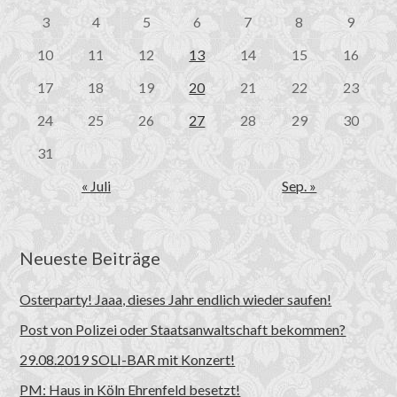
3
4
5
6
7
8
9
10
11
12
13
14
15
16
17
18
19
20
21
22
23
24
25
26
27
28
29
30
31
« Juli
Sep. »
Neueste Beiträge
Osterparty! Jaaa, dieses Jahr endlich wieder saufen!
Post von Polizei oder Staatsanwaltschaft bekommen?
29.08.2019 SOLI-BAR mit Konzert!
PM: Haus in Köln Ehrenfeld besetzt!