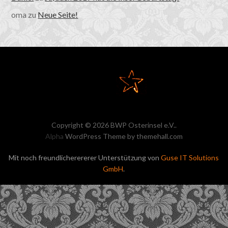
oma
zu
Neue Seite!
Copyright © 2026 BWP Osterinsel e.V..
Alpha
WordPress Theme by themehall.com
Mit noch freundlicherererer Unterstützung von
Guse IT Solutions
GmbH
.