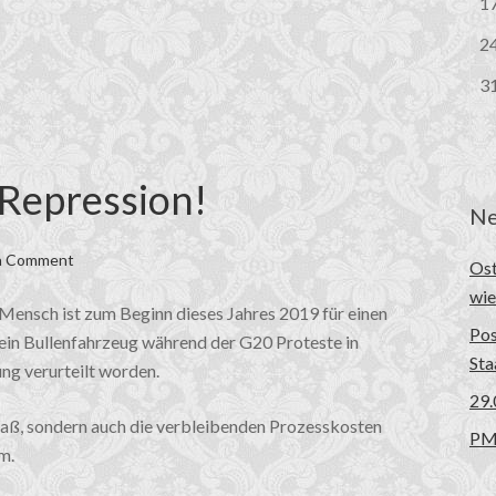
1
2
3
Repression!
Ne
a Comment
Ost
wie
r Mensch ist zum Beginn dieses Jahres 2019 für einen
Pos
ein Bullenfahrzeug während der G20 Proteste in
Sta
g verurteilt worden.
29.
aß, sondern auch die verbleibenden Prozesskosten
PM:
m.