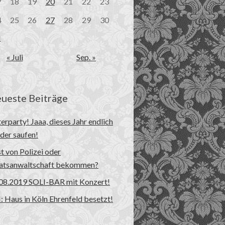
7
18
19
20
21
22
23
4
25
26
27
28
29
30
1
« Juli
Sep. »
ueste Beiträge
erparty! Jaaa, dieses Jahr endlich
der saufen!
t von Polizei oder
atsanwaltschaft bekommen?
08.2019 SOLI-BAR mit Konzert!
 Haus in Köln Ehrenfeld besetzt!