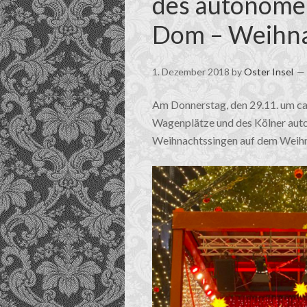
des autonome
Dom – Weihn
1. Dezember 2018
by
Oster Insel
Am Donnerstag, den 29.11. um ca
Wagenplätze und des Kölner aut
Weihnachtssingen auf dem Weih