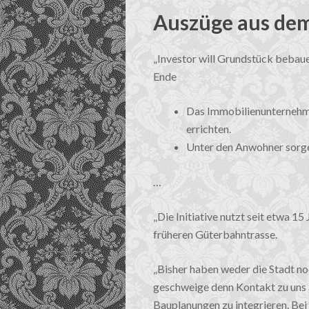
Auszüge aus dem
„Investor will Grundstück bebau
Ende
Das Immobilienunternehm
errichten.
Unter den Anwohner sorgen
…
„Die Initiative nutzt seit etwa 1
früheren Güterbahntrasse.
„Bisher haben weder die Stadt n
geschweige denn Kontakt zu uns 
Bauplanungen zu integrieren. Bei