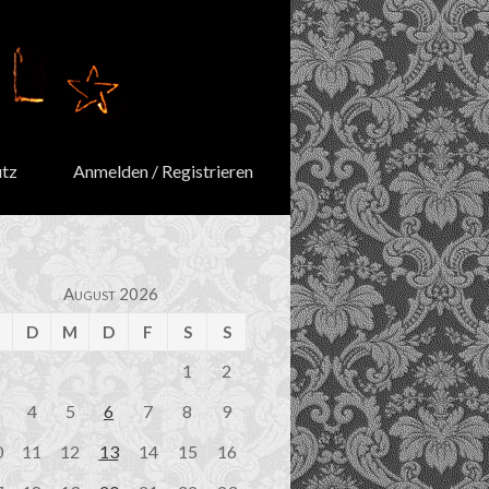
tz
Anmelden / Registrieren
August 2026
M
D
M
D
F
S
S
1
2
4
5
6
7
8
9
0
11
12
13
14
15
16