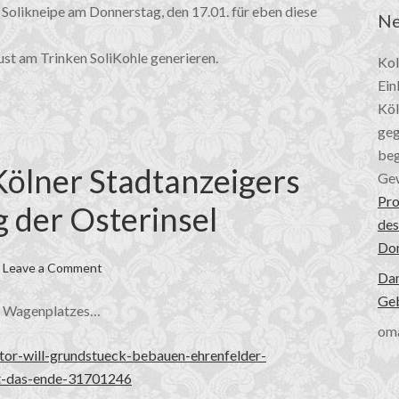
 Solikneipe am Donnerstag, den 17.01. für eben diese
Ne
ust am Trinken SoliKohle generieren.
Kol
Ein
Köl
geg
beg
Kölner Stadtanzeigers
Gew
Pro
 der Osterinsel
des
Do
Leave a Comment
Dan
Geb
es Wagenplatzes…
om
stor-will-grundstueck-bebauen-ehrenfelder-
t-das-ende-31701246