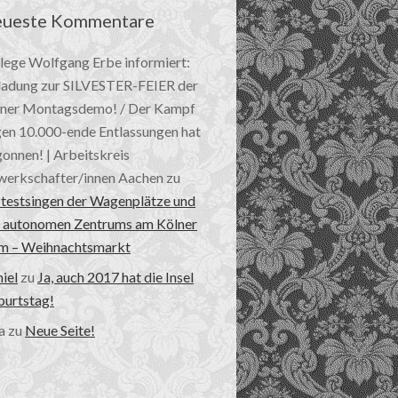
ueste Kommentare
lege Wolfgang Erbe informiert:
ladung zur SILVESTER-FEIER der
ner Montagsdemo! / Der Kampf
en 10.000-ende Entlassungen hat
onnen! | Arbeitskreis
erkschafter/innen Aachen
zu
testsingen der Wagenplätze und
 autonomen Zentrums am Kölner
m – Weihnachtsmarkt
iel
zu
Ja, auch 2017 hat die Insel
urtstag!
a
zu
Neue Seite!