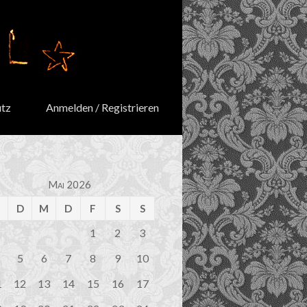
tz
Anmelden / Registrieren
Mai 2026
M
D
M
D
F
S
S
1
2
3
5
6
7
8
9
10
1
12
13
14
15
16
17