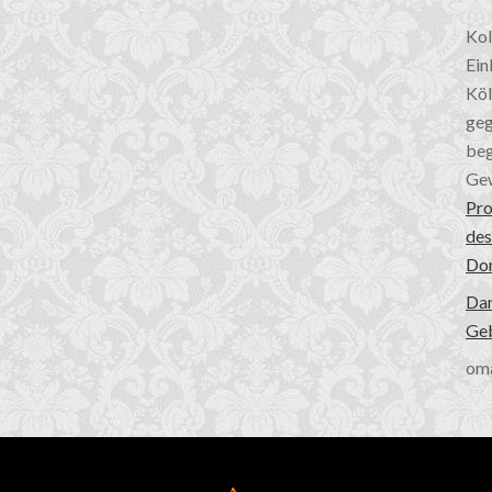
Kol
Ein
Köl
geg
beg
Gew
Pro
des
Do
Dan
Geb
om