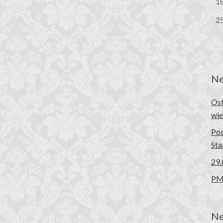
1
2
Ne
Ost
wie
Pos
Sta
29.
PM:
Ne