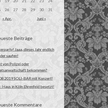
8
19
20
21
22
23
24
5
26
27
28
29
30
31
« Apr.
Juni »
ueste Beiträge
erparty! Jaaa, dieses Jahr endlich
der saufen!
t von Polizei oder
atsanwaltschaft bekommen?
08.2019 SOLI-BAR mit Konzert!
 Haus in Köln Ehrenfeld besetzt!
ueste Kommentare