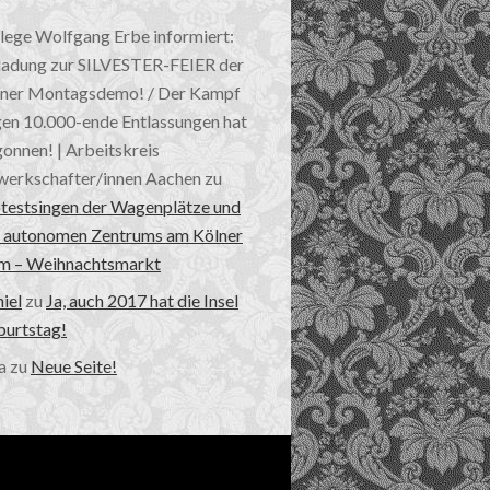
lege Wolfgang Erbe informiert:
ladung zur SILVESTER-FEIER der
ner Montagsdemo! / Der Kampf
en 10.000-ende Entlassungen hat
onnen! | Arbeitskreis
erkschafter/innen Aachen
zu
testsingen der Wagenplätze und
 autonomen Zentrums am Kölner
m – Weihnachtsmarkt
iel
zu
Ja, auch 2017 hat die Insel
urtstag!
a
zu
Neue Seite!