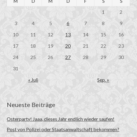
M
D
M
D
F
S
S
1
2
3
4
5
6
7
8
9
10
11
12
13
14
15
16
17
18
19
20
21
22
23
24
25
26
27
28
29
30
31
« Juli
Sep. »
Neueste Beiträge
Osterparty! Jaaa, dieses Jahr endlich wieder saufen!
Post von Polizei oder Staatsanwaltschaft bekommen?